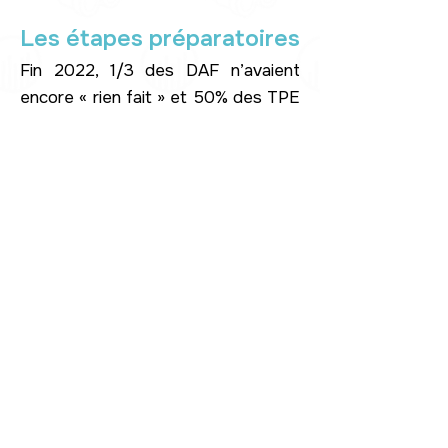
Les étapes préparatoires
Fin 2022, 1/3 des DAF n’avaient
encore « rien fait » et 50% des TPE
- PME ne considéraient pas ce
sujet comme prioritaire*.
La réforme arrive pourtant à grands
pas… et nécessite de bien s’y
préparer